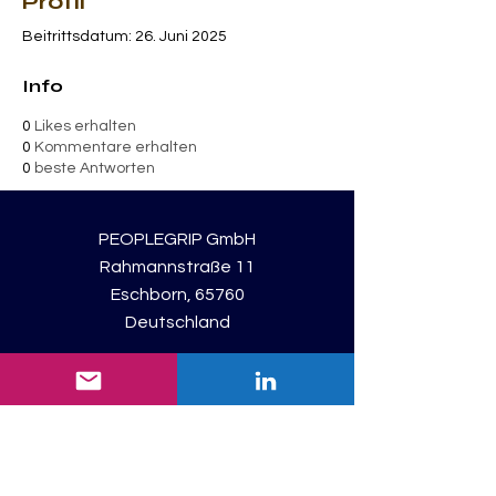
Profil
Beitrittsdatum: 26. Juni 2025
Info
0
Likes erhalten
0
Kommentare erhalten
0
beste Antworten
PEOPLEGRIP GmbH
Rahmannstraße 11
Eschborn, 65760
Deutschland
Registriert: Frankfurt am Main
Consulting Unit