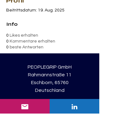
Profil
Beitrittsdatum: 19. Aug. 2025
Info
0
Likes erhalten
0
Kommentare erhalten
0
beste Antworten
PEOPLEGRIP GmbH
Rahmannstraße 11
Eschborn, 65760
Deutschland
Registriert: Frankfurt am Main
Consulting Unit