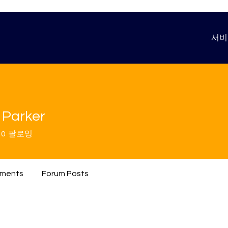
서비
 Parker
0
팔로잉
ments
Forum Posts