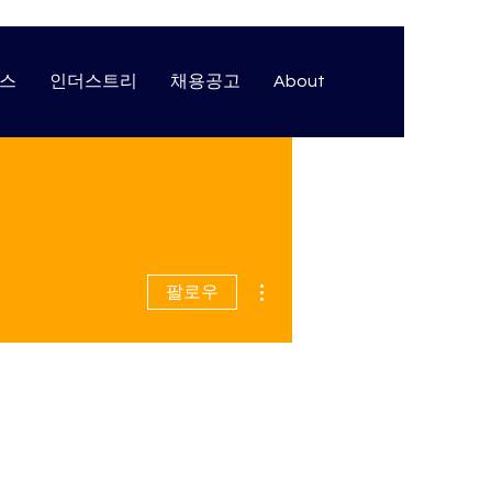
스
인더스트리
채용공고
About
더보기
팔로우