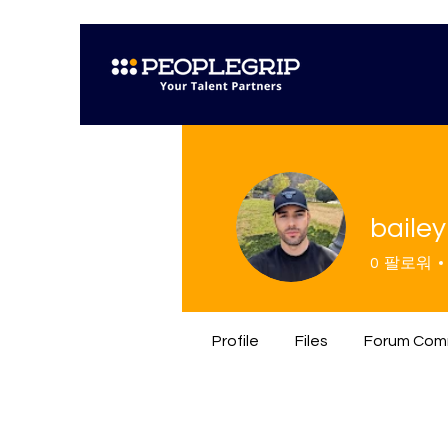
bailey
0
팔로워
Profile
Files
Forum Com