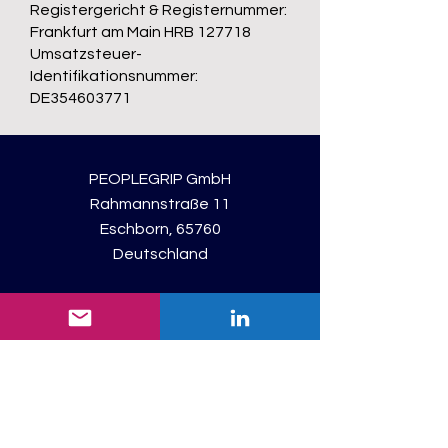
Registergericht & Registernummer:
Frankfurt am Main HRB 127718
Umsatzsteuer-
Identifikationsnummer:
DE354603771
PEOPLEGRIP GmbH
Rahmannstraße 11
Eschborn, 65760
Deutschland
Registriert: Frankfurt am Main
Consulting Unit